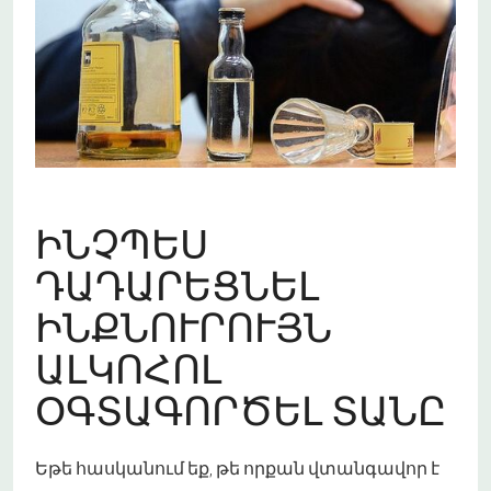
ԻՆՉՊԵՍ
ԴԱԴԱՐԵՑՆԵԼ
ԻՆՔՆՈՒՐՈՒՅՆ
ԱԼԿՈՀՈԼ
ՕԳՏԱԳՈՐԾԵԼ ՏԱՆԸ
Եթե հասկանում եք, թե որքան վտանգավոր է