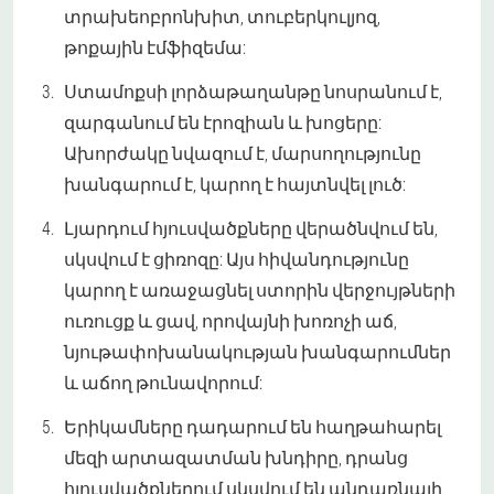
տրախեոբրոնխիտ, տուբերկուլյոզ,
թոքային էմֆիզեմա:
Ստամոքսի լորձաթաղանթը նոսրանում է,
զարգանում են էրոզիան և խոցերը:
Ախորժակը նվազում է, մարսողությունը
խանգարում է, կարող է հայտնվել լուծ:
Լյարդում հյուսվածքները վերածնվում են,
սկսվում է ցիռոզը: Այս հիվանդությունը
կարող է առաջացնել ստորին վերջույթների
ուռուցք և ցավ, որովայնի խոռոչի աճ,
նյութափոխանակության խանգարումներ
և աճող թունավորում:
Երիկամները դադարում են հաղթահարել
մեզի արտազատման խնդիրը, դրանց
հյուսվածքներում սկսվում են անդառնալի