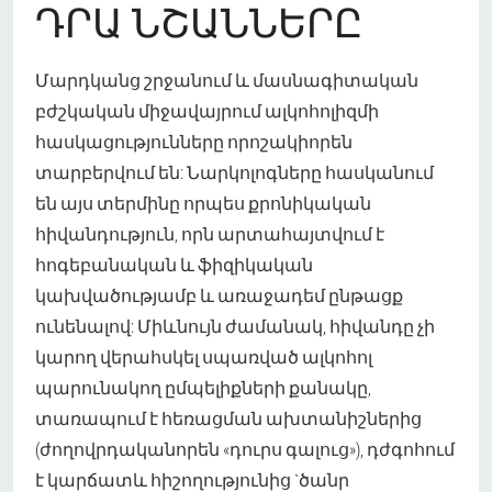
ԴՐԱ ՆՇԱՆՆԵՐԸ
Մարդկանց շրջանում և մասնագիտական
բժշկական միջավայրում ալկոհոլիզմի
հասկացությունները որոշակիորեն
տարբերվում են: Նարկոլոգները հասկանում
են այս տերմինը որպես քրոնիկական
հիվանդություն, որն արտահայտվում է
հոգեբանական և ֆիզիկական
կախվածությամբ և առաջադեմ ընթացք
ունենալով: Միևնույն ժամանակ, հիվանդը չի
կարող վերահսկել սպառված ալկոհոլ
պարունակող ըմպելիքների քանակը,
տառապում է հեռացման ախտանիշներից
(ժողովրդականորեն «դուրս գալուց»), դժգոհում
է կարճատև հիշողությունից `ծանր