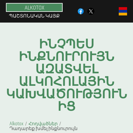
ALKOTOX
ՊԱՇՏՈՆԱԿԱՆ ԿԱՅՔ
ԻՆՉՊԵՍ
ԻՆՔՆՈՒՐՈՒՅՆ
ԱԶԱՏՎԵԼ
ԱԼԿՈՀՈԼԱՅԻՆ
ԿԱԽՎԱԾՈՒԹՅՈՒՆ
ԻՑ
Alkotox
Հոդվածներ
Դադարեք խմել ինքնուրույն