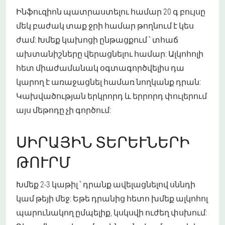
Ինֆուզիոն պատրաստելու համար 20 գ բույսը
մեկ բաժակ տաք ջրի համար թողնում է կես
ժամ: Խմեք կախոցի ընթացքում ՝ տհաճ
ախտանիշները վերացնելու համար: Ալկոհոլի
հետ միաժամանակ օգտագործվելիս դա
կարող է առաջացնել համառ նողկանք դրան:
Կախվածության երկրորդ և երրորդ փուլերում
այս մեթոդը չի գործում:
ՍԻՐԱՅԻՆ ՏԵՐԵՒՆԵՐԻ Թ
ՈՒՐՄ
Խմեք 2-3 կաթիլ ՝ դրանք ավելացնելով սննդի
կամ թեյի մեջ: Եթե դրանից հետո խմեք ալկոհոլ
պարունակող ըմպելիք, կսկսվի ուժեղ փսխում: