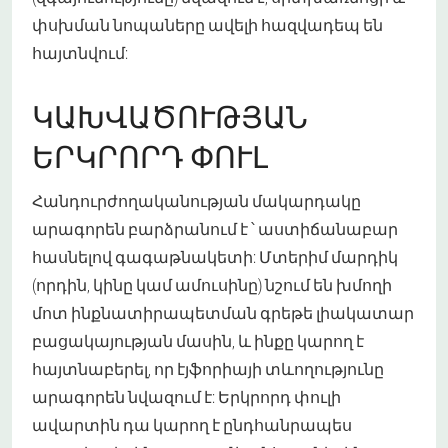
փսխման նոպաները ավելի հազվադեպ են
հայտնվում:
ԿԱԽՎԱԾՈՒԹՅԱՆ
ԵՐԿՐՈՐԴ ՓՈՒԼ
Հանդուրժողականության մակարդակը
արագորեն բարձրանում է ՝ աստիճանաբար
հասնելով գագաթնակետի: Մտերիմ մարդիկ
(որդին, կինը կամ ամուսինը) նշում են խմողի
մոտ ինքնատիրապետման գրեթե լիակատար
բացակայության մասին, և ինքը կարող է
հայտնաբերել, որ էյֆորիայի տևողությունը
արագորեն նվազում է: Երկրորդ փուլի
ավարտին դա կարող է ընդհանրապես