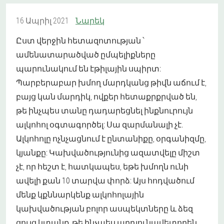
16 Ապրիլ 2021
Նարեկ
Ըստ վերջին հետազոտության ՝
ամենատարածված ըմպելիքները
պարունակում են էթիլային սպիրտ:
Պարբերաբար խմող մարդկանց թիվն աճում է,
բայց կան մարդիկ, ովքեր հետաքրքրված են,
թե ինչպես տանը դադարեցնել ինքնուրույն
ալկոհոլ օգտագործել: Սա զարմանալի չէ.
Ալկոհոլը ոչնչացնում է ընտանիքը, օրգանիզմը,
կյանքը: Կախվածությունից ազատվելը միշտ
չէ, որ հեշտ է, հատկապես, եթե խմողն ունի
ավելի քան 10 տարվա փորձ: Այս հոդվածում
մենք կքննարկենք ալկոհոլային
կախվածության բոլոր ասպեկտները և ձեզ
ցույց կտանք, թե ինչպես արդյունավետորեն