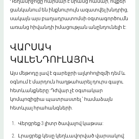
Դեղամիջոցը հարմար է նրանց համար, ովքեր
ցանկանում են ինքնուրույն ազատվել խնդրից,
սակայն այս բաղադրատոմսի օգտագործումն
առանց հիվանդի իմացության անընդունելի է:
ՎԱՐՍԱԿ
ԿԱԼԵՆԴՈՒԼԱՅՈՎ
Այս մեթոդը լավ է գարեջրի ալկոհոլիզմի դեմ և
օգնում է մարդուն հաղթահարել դուրս գալու
հետևանքները: Դժվար չէ օգտակար
կոմպոզիցիա պատրաստել ՝ համաձայն
հետևյալ հրահանգների.
Վերցրեք 3 լիտր ծավալով կաթսա:
Լրացրեք կեսը կեղևավորված վարսակով: