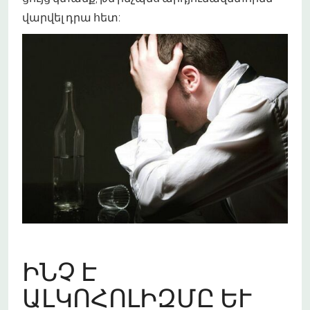
վարվել դրա հետ:
ԻՆՉ Է
ԱԼԿՈՀՈԼԻԶՄԸ ԵՒ