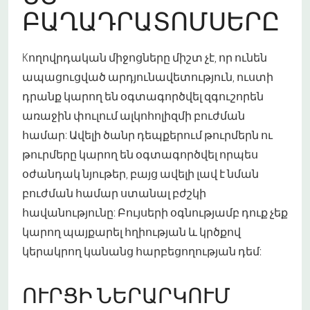
ԲԱՂԱԴՐԱՏՈՄՍԵՐԸ
Kողովրդական միջոցները միշտ չէ, որ ունեն
ապացուցված արդյունավետություն, ուստի
դրանք կարող են օգտագործվել զգուշորեն
առաջին փուլում ալկոհոլիզմի բուժման
համար: Ավելի ծանր դեպքերում թուրմերն ու
թուրմերը կարող են օգտագործվել որպես
օժանդակ նյութեր, բայց ավելի լավ է նման
բուժման համար ստանալ բժշկի
հավանությունը: Բույսերի օգնությամբ դուք չեք
կարող պայքարել հղիության և կրծքով
կերակրող կանանց հարբեցողության դեմ:
ՈՒՐՑԻ ՆԵՐԱՐԿՈՒՄ