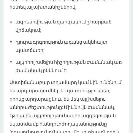
հետեւյալ ախտանիշներով.
ագրեսիվության զարգացումը հարբած
վիճակում;
դյուրագրգռություն առանց ակնհայտ
պատճառի;
ալկոհոլ խմելիս հիշողության ժամանակ առ
ժամանակ ընկնում է:
Աստիճանաբար տղամարդ կամ կին ունենում
են արդարացումներ և պատմություններ,
որոնք արդարացնում են մեկ այլ խմելու
անհրաժեշտությունը: Միևնույն ժամանակ,
էթիլային ալկոհոլի թունավոր ազդեցության
նկատմամբ հանդուրժողականությունը
(զգայունությունը) նվազում է, սրտխառնոցի և