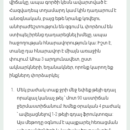
վիճակը, ապա գործի կեսն ավարտված է:
Հազվադեպ տղամարդ կամ կին դադարում է
անօգնական, բայց եթե նրանք կռվելու
անհրաժեշտություն են զգում և փորձում են
ստիպել իրենց դադարեցնել խմելը, ապա
հաջողության հնարավորություն կա: Իշտ է,
տանը դա հնարավոր է միայն առաջին
փուլում: Ահա 3 արդյունավետ, ըստ
ակնարկների, եղանակներ, որոնք կարող եք
ինքներդ փորձարկել:
Մեկ բաժակ տաք ջրի մեջ եփեք թեյի գդալ
որակյալ կանաչ թեյ ՝ մոտ 90 աստիճան
ջերմաստիճանում: Խմեք օրական 4 բաժակ
՝ ավելացնելով 1-2 թեյի գդալ ֆրուկտոզա:
Այս մեթոդը օգնում է պայքարել հեռացման