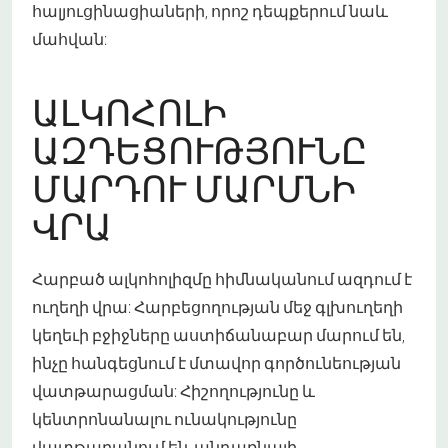
հալյուցինացիաների, որոշ դեպքերում նաև
մահվան:
ԱԼԿՈՀՈԼԻ
ԱԶԴԵՑՈՒԹՅՈՒՆԸ
ՄԱՐԴՈՒ ՄԱՐՄՆԻ
ՎՐԱ
Հարբած ալկոհոլիզմը հիմնականում ազդում է
ուղեղի վրա: Հարբեցողության մեջ գլխուղեղի
կեղեւի բջիջները աստիճանաբար մարում են,
ինչը հանգեցնում է մտավոր գործունեության
վատթարացման: Հիշողությունը և
կենտրոնանալու ունակությունը
վատթարանում են, անդառնալի