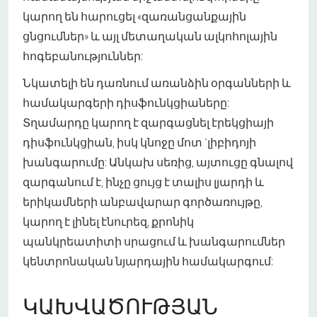
կարող են հարուցել «զառանցանքային
ցնցումներ» և այլ մետաղական ալկոհոլային
հոգեբանություններ:
Նկատելի են դառնում առանձին օրգանների և
համակարգերի դիսֆունկցիաները:
Տղամարդը կարող է զարգացնել էրեկցիայի
դիսֆունկցիան, իսկ կնոջը մոտ `լիբիդոյի
խանգարումը: Անկախ սեռից, այտուցը գնալով
զարգանում է, ինչը ցույց է տալիս լյարդի և
երիկամների անբավարար գործառույթը,
կարող է լինել էնուրեզ, քրոնիկ
պանկրեատիտի սրացում և խանգարումներ
կենտրոնական նյարդային համակարգում:
ԿԱԽՎԱԾՈՒԹՅԱՆ