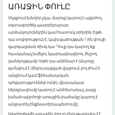
ԱՌԱՋԻՆ ՓՈՒԼԸ
Սկզբում խնդիր չկա, մարդը կարող է ալկոհոլ
օգտագործել պարբերաբար,
արձակուրդներին կամ հատուկ օրերին: Եթե
դա սովորություն է, կախվածության 1-ին փուլի
զարգացման ռիսկ կա: Դուք դա կարող եք
հասկանալ խմելու նյարդայնացնող, ճնշող
ցանկությամբ: Եթե դա անհնար է (մարդը
գտնվում է մեկուսացված վայրում, բուժում է
անցնում կամ ֆինանսական
դժվարություններ ունի), վնասակար
ներգրավումը կարող է անհետանալ, բայց
խմած ալկոհոլի առաջին բաժակը կարող է
անջատել ինքնատիրապետումը:
Ալկոհոլիզմի առաջին փուլը բնութագրվում է