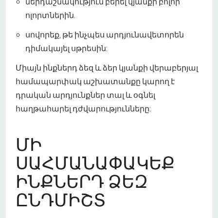
ներդաշնակություն բերել կյանքի բոլոր
ոլորտներին.
սովորեք, թե ինչպես արդյունավետորեն
դիմակայել սթրեսին:
Միայն ինքներդ ձեզ և ձեր կյանքի վերաբերյալ
համապարփակ աշխատանքը կարող է
դրական արդյունքներ տալ և օգնել
հաղթահարել դժվարությունները:
ՄԻ
ՍԱՀՄԱՆԱՓԱԿԵՔ
ԻՆՔՆԵՐԴ ՁԵԶ
ԸՆԴՄԻՇՏ