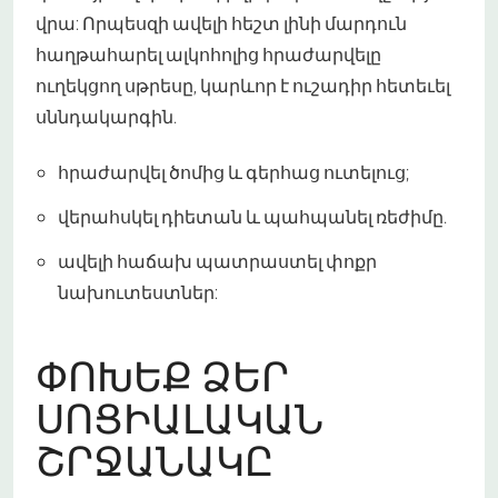
վրա: Որպեսզի ավելի հեշտ լինի մարդուն
հաղթահարել ալկոհոլից հրաժարվելը
ուղեկցող սթրեսը, կարևոր է ուշադիր հետեւել
սննդակարգին.
հրաժարվել ծոմից և գերհաց ուտելուց;
վերահսկել դիետան և պահպանել ռեժիմը.
ավելի հաճախ պատրաստել փոքր
նախուտեստներ:
ՓՈԽԵՔ ՁԵՐ
ՍՈՑԻԱԼԱԿԱՆ
ՇՐՋԱՆԱԿԸ