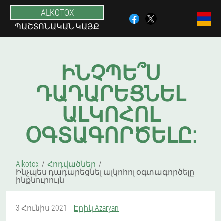
ALKOTOX
ՊԱՇՏՈՆԱԿԱՆ ԿԱՅՔ
ԻՆՉՊԵ՞Ս
ԴԱԴԱՐԵՑՆԵԼ
ԱԼԿՈՀՈԼ
ՕԳՏԱԳՈՐԾԵԼԸ:
Alkotox
Հոդվածներ
Ինչպես դադարեցնել ալկոհոլ օգտագործելը
ինքնուրույն
3 Հունիս 2021
Էրիկ Azaryan