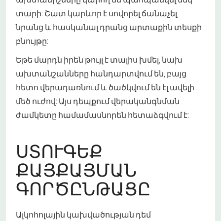
տարի: Շատ կարևոր է սովորել ճանաչել
նրանց և հասկանալ դրանց արտաքին տեսքի
բնույթը:
Եթե մարդն իրեն թույլ է տալիս խմել, նախ
ախտանշանները հանդարտվում են, բայց
հետո վերադառնում և ծածկվում են էլ ավելի
մեծ ուժով: Այս դեպքում վերականգնման
ժամկետը համամասնորեն հետաձգվում է:
ՍՏՈՒԳԵՔ
ՔԱՅՔԱՅՄԱՆ
ԳՈՐԾԸՆԹԱՑԸ
Ալկոհոլային կախվածության դեմ