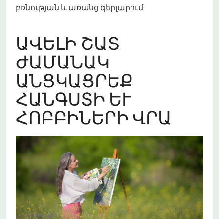
բռնության և առանց գերլարում:
ԱՎԵԼԻ ՇԱՏ
ԺԱՄԱՆԱԿ
ԱՆՑԿԱՑՐԵՔ
ՀԱՆԳՍՏԻ ԵՒ Հ
ՈԲԲԻՆԵՐԻ ՎՐԱ