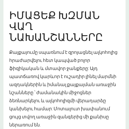
ԻՄԱՑԵՔ ԽԶՄԱՆ
ՎԱՂ
ՆԱԽԱՆՇԱՆՆԵՐԸ
Քայքայումը սպառնում է զրոյացնել ալկոհոլից
հրաժարվելու հետ կապված բոլոր
ֆիզիկական և մտավոր ջանքերը: Այդ
պատճառով կարևոր է ուշադիր լինել մարմնի
ազդակներին և իմանալ քայքայման առաջին
նշանները ՝ ժամանակին միջոցներ
ձեռնարկելու և ալկոհոլիզմի վերադարձը
կանխելու համար: Մոտալուտ խափանում
ցույց տվող առաջին զանգերից մի քանիսը
ներառում են.