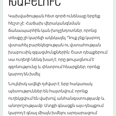
ԽԱԲԵԼՈՒՆ
Կախվածության հետ գործ ունենալը երբեք
հեշտ չէ: Հաճախ վերականգնման
ճանապարհին կան խոչընդոտներ, որոնց
տեսքը չի կարելի ակնկալել: Դուք չեք կարող
վստահել բարեկեցության ու վստահության
խաբուսիկ զգացմունքներին: Շատ դեպքերում
սա ուղեղի նենգ խաղ է, որը թուլացնում է
զգոնությունը և փնտրում հնարքներ, որոնք
կարող են խմել:
Նույնիսկ ավելի դժվար է, երբ հակառակ
պետություններ են հայտնվում, որոնք
ուղեկցվում են վախով, անհանգստությամբ և
անորոշությամբ: Մտքի գնացքն այս դեպքում
կարող է գնալ միայն խմելու արդարացում