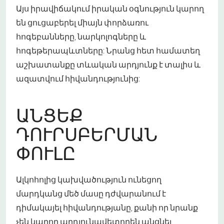
Այս իրավիճակում իրական օգնություն կարող
են ցուցաբերել միայն փորձառու
հոգեբանները, նարկոլոգները և
հոգեթերապևտները: Նրանց հետ համատեղ
աշխատանքը տևական արդյունք է տալիս և
ազատվում հիվանդությունից:
ԱՆՑԵՔ
ԴՈՒՐՍԲԵՐՄԱՆ
ՓՈՒԼԸ
Ալկոհոլից կախվածություն ունեցող
մարդկանց մեծ մասը դժվարանում է
դիմակայել հիվանդությանը, քանի որ նրանք
չեն կարող արդյունավետորեն անցնել