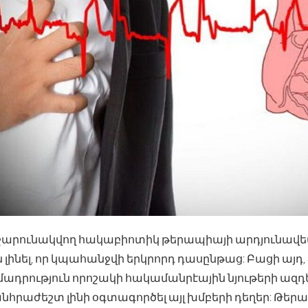
 շարունակվող հակաբիոտիկ թերապիայի արդյունավե
 լինել, որ կպահանջվի երկրորդ դասընթաց: Բացի այդ,
մադրություն որոշակի հակամանրէային նյութերի ազդ
անհրաժեշտ լինի օգտագործել այլ խմբերի դեղեր: Թե