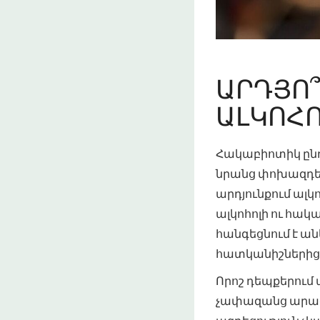
ԱՐԴՅՈ՞
ԼԿՈՀՈԼ
Հակաբիոտիկ ընդո
նրանց փոխազդե
արդյունքում ալկ
ալկոհոլի ու հա
հանգեցնում է ա
հատկանիշներից
Որոշ դեպքերում 
չափազանց արագ