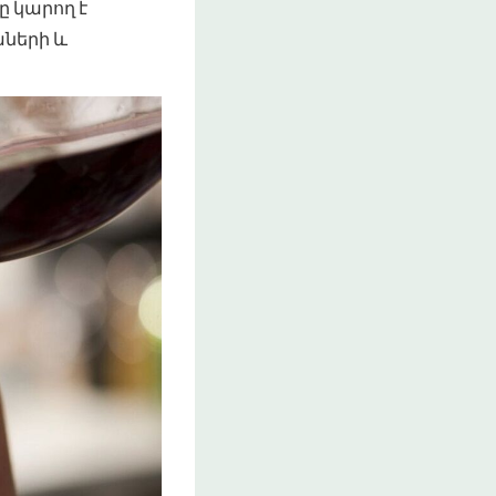
ը կարող է
աների և