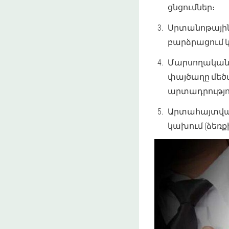
ցնցումներ։
Սրտանոթային
բարձրացում կ
Մարսողական 
փայծաղը մեծա
արտադրությու
Արտահայտված 
կախում (ձեռք