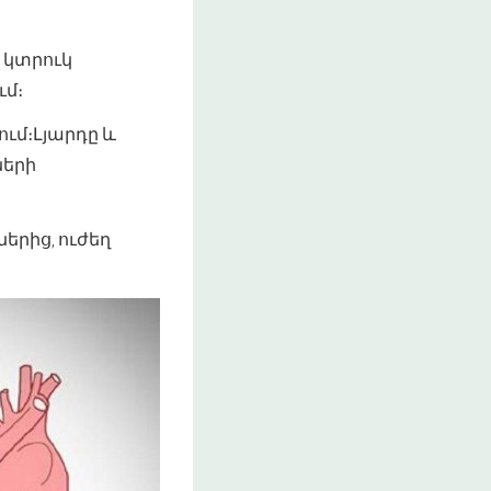
 կտրուկ
ւմ։
ւմ։Լյարդը և
ների
երից, ուժեղ