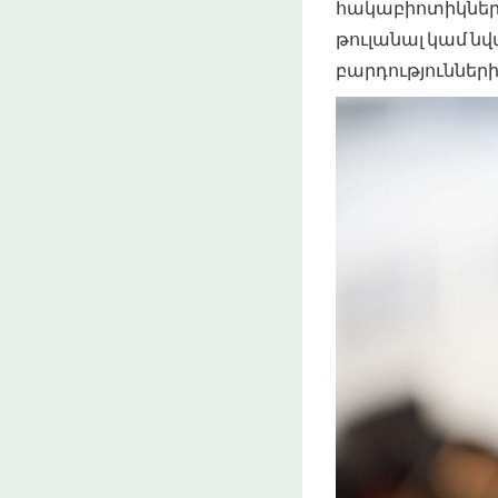
հակաբիոտիկներից
թուլանալ կամ ն
բարդությունների