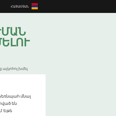
ՀԱՅԱՍՏԱՆ
ԺՄԱՆ
ՄԵԼՈՒ
 ալկոհոլ խմել
ձեռնպահ մնալ
րված են
: Եթե