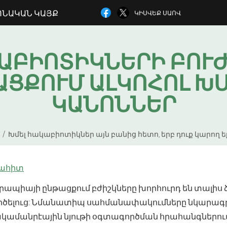
ՈՆԱԿԱՆ ԿԱՅՔ
ԿԻՍՎԵՔ ՍԱՈՎ
ԱԲԻՈՏԻԿՆԵՐԻ ԲՈՒ
ՑՔՈՒՄ ԱԼԿՈՀՈԼ Խ
ԿԱՆՈՆՆԵՐ
Խմել հակաբիոտիկներ այն բանից հետո, երբ դուք կարող եք
ահիտ
ապիայի ընթացքում բժիշկները խորհուրդ են տալիս 
ործելուց: Նմանատիպ սահմանափակումները նկարագ
հակամանրէային նյութի օգտագործման հրահանգներում