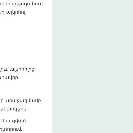
րմինը թուլանում
ի, ալկոհոլ
ւմ ալկոհոլից,
արավոր
ծերի առաջացմամբ
ակտիկ շոկ:
ետ կապված
ղտորում,