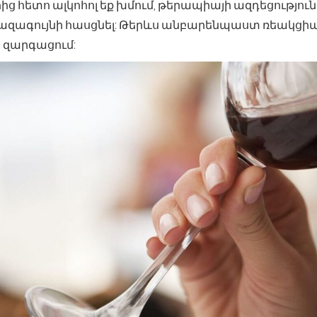
 հետո ալկոհոլ եք խմում, թերապիայի ազդեցություն
վազագույնի հասցնել: Թերևս անբարենպաստ ռեակցի
 զարգացում: