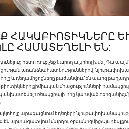
Ք ՀԱԿԱԲԻՈՏԻԿՆԵՐԸ ԵՒ 
Ը ՀԱՄԱՏԵՂԵԼԻ ԵՆ:
ւնելուց հետո դուք չեք կարող ալկոհոլ խմել: Դա պա
ցության առանձնահատկություններով՝ նյութափոխա
ոհոլը և դեղամիջոցները բաժանվում են պարզ բաղադր
կաբիոտիկների քիմիական միացությունների համակցու
նկանխատեսելի ռեակցիայի, որը կախված է օրգանի
։
ալկոհոլը արագացնում է դեղերի նյութափոխանակությ
 են արտազատվում մարդու օրգանիզմից։Այս դեպքո