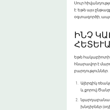
Սուր հիվանդութ
է: Եթե այս ընթա
օգտագործի, ապա
ԻՆՉ ԿԱ
ՀԵՏԵՒԱ
Եթե հակաբիոտիկն
հնարավոր է մար
բարդություններ.
Ալերգիկ ռեակ
և քորով։Ծանր
նյարդաբանակ
խնդիրներ (օդ