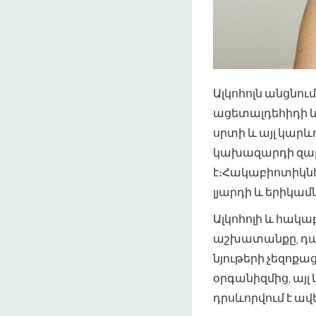
Ալկոհոլն անցնում
ացետալդեհիդի և 
սրտի և այլ կար
կախազարդի զար
է։Հակաբիոտիկնե
լյարդի և երիկամ
Ալկոհոլի և հակ
աշխատանքը, դան
նյութերի չեզոքա
օրգանիզմից, այլ
դրսևորվում է ավ