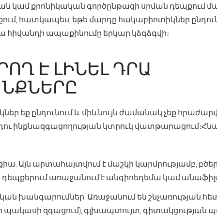
յան կամ քրոնիկական գործընթացի սրման դեպքում մա
ցքում, հատկապես, եթե մարդը հակաբիոտիկներ ընդուն
 հիվանդի ապաքինումը երկար կձգձգվի։
ՐՈՂ Է ԼԻՆԵԼ ԴՐԱ
ՆՔՆԵՐԸ
եր եք ընդունում և միևնույն ժամանակ չեք հրաժարվո
դու ինքնազգացողության կտրուկ վատթարացում։Հն
ցիա. Այն արտահայտվում է մաշկի կարմրությամբ, բ
 դեպքերում առաջանում է անգիոեդեմա կամ անաֆիլ
ան խանգարումներ. Առաջանում են շնչառության հ
ի պակասի զգացում), գլխապտույտ, գիտակցության պ