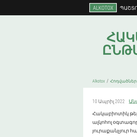
ALKOTOX
ՊԱՇՏ
ՀԱԿ
ԸՆԹԱ
Alkotox
Հոդվածներ
10 Ապրիլ 2022
Ան
Հակաբիոտիկ թեր
ալկոհոլ օգտագ
յուրաքանչյուր 