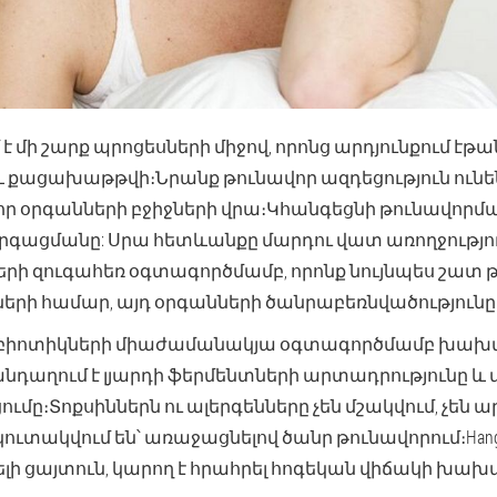
 է մի շարք պրոցեսների միջով, որոնց արդյունքում էթ
քացախաթթվի։Նրանք թունավոր ազդեցություն ունեն լ
ևոր օրգանների բջիջների վրա։Կհանգեցնի թունավորմ
գացմանը: Սրա հետևանքը մարդու վատ առողջությո
րի զուգահեռ օգտագործմամբ, որոնք նույնպես շատ թ
ների համար, այդ օրգանների ծանրաբեռնվածությունը 
աբիոտիկների միաժամանակյա օգտագործմամբ խախտվ
դաղում է լյարդի ֆերմենտների արտադրությունը և
ցումը։Տոքսիններն ու ալերգենները չեն մշակվում, չե
 կուտակվում են՝ առաջացնելով ծանր թունավորում։Hang
ելի ցայտուն, կարող է հրահրել հոգեկան վիճակի խախ