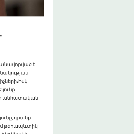
Ա
յմանավորված է
նակության
իչների։Իսկ
թյունը
զմի անհատական
ունը, դրանք
ւմ թերապևտիկ