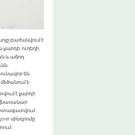
անոլը բաժանվում է
յարդի, ուղեղի,
ան և աճող
ւնն
ունավոր են
մեծանում է։
ում է լյարդի
 վնասակար
ն արտազատվում
over սինդրոմը
տում։