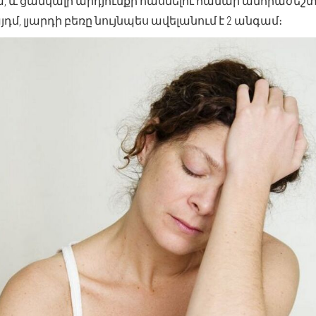
ա, և ցանկալի արդյունքի հասնելու համար անհրաժեշտ
մ, լյարդի բեռը նույնպես ավելանում է 2 անգամ։