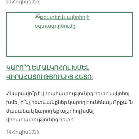
30 Հուլիս 2026
ԿԱՐՈ՞Ղ ԵՄ ԱԼԿՈՀՈԼ ԽՄԵԼ
ՎԻՐԱՀԱՏՈՒԹՅՈՒՆԻՑ ՀԵՏՈ:
Հնարավո՞ր է վիրահատությունից հետո ալկոհոլ
խմել, ի՞նչ հետևանքներ կարող է ունենալ։ Որքա՞ն
ժամանակ կարող եք ալկոհոլ խմել
վիրահատությունից հետո:
14 Հուլիս 2026