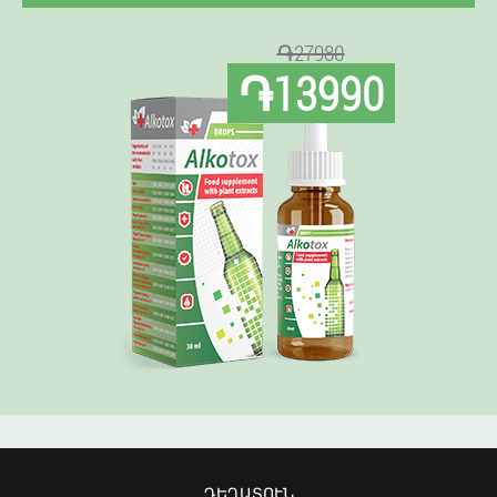
֏27980
֏13990
ԴԵՂԱՏՈՒՆ