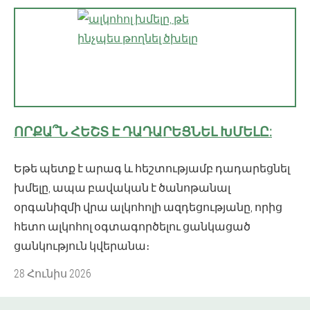
ՈՐՔԱ՞Ն ՀԵՇՏ Է ԴԱԴԱՐԵՑՆԵԼ ԽՄԵԼԸ:
Եթե ​​պետք է արագ և հեշտությամբ դադարեցնել
խմելը, ապա բավական է ծանոթանալ
օրգանիզմի վրա ալկոհոլի ազդեցությանը, որից
հետո ալկոհոլ օգտագործելու ցանկացած
ցանկություն կվերանա։
28 Հունիս 2026