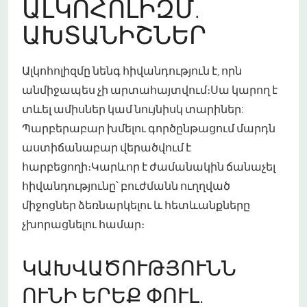
ԱԼԿՈՀՈԼԻԶՄ.
ԱԽՏԱՆԻՇՆԵՐ
Ալկոհոլիզմը նենգ հիվանդություն է, որն
անմիջապես չի արտահայտվում։Սա կարող է
տևել ամիսներ կամ նույնիսկ տարիներ:
Պարբերաբար խմելու գործընթացում մարդն
աստիճանաբար վերածվում է
հարբեցողի։Կարևոր է ժամանակին ճանաչել
հիվանդությունը՝ բուժմանն ուղղված
միջոցներ ձեռնարկելու և հետևանքները
չխորացնելու համար։
ԿԱԽՎԱԾՈՒԹՅՈՒՆՆ
ՈՒՆԻ ԵՐԵՔ ՓՈՒԼ.