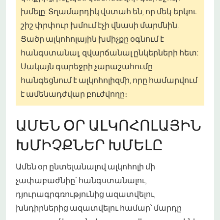
խմելը: Տղամարդիկ վստահ են, որ մեկ-երկու
շիշ փրփուր խմում է
չի վնասի մարմնին
.
Ցածր ալկոհոլային խմիչքը օգնում է
հանգստանալ, զվարճանալ ընկերների հետ:
Սակայն գարեջրի չարաշահումը
հանգեցնում է ալկոհոլիզմի, որը համարվում
է ամենադժվար բուժվողը։
ԱՄԵՆ ՕՐ ԱԼԿՈՀՈԼԱՅԻՆ
ԽՄԻՉՔՆԵՐ ԽՄԵԼԸ
Ամեն օր ընտելանալով ալկոհոլի մի
չափաբաժնիը՝ հանգստանալու,
դյուրագրգռությունից ազատվելու,
խնդիրներից ազատվելու համար՝ մարդը