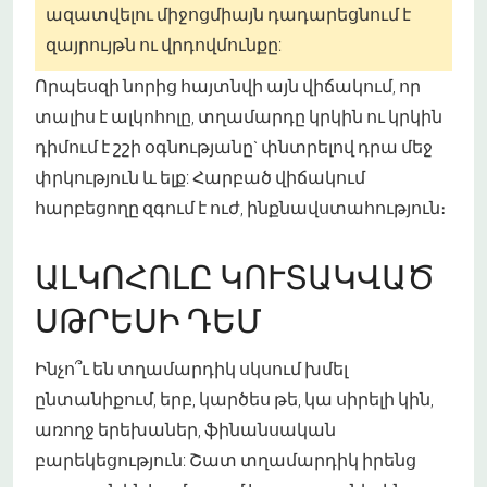
ազատվելու միջոց
միայն դադարեցնում է
զայրույթն ու վրդովմունքը:
Որպեսզի նորից հայտնվի այն վիճակում, որ
տալիս է ալկոհոլը, տղամարդը կրկին ու կրկին
դիմում է շշի օգնությանը` փնտրելով դրա մեջ
փրկություն և ելք: Հարբած վիճակում
հարբեցողը զգում է ուժ, ինքնավստահություն։
ԱԼԿՈՀՈԼԸ ԿՈՒՏԱԿՎԱԾ
ՍԹՐԵՍԻ ԴԵՄ
Ինչո՞ւ են տղամարդիկ սկսում խմել
ընտանիքում, երբ, կարծես թե, կա սիրելի կին,
առողջ երեխաներ, ֆինանսական
բարեկեցություն: Շատ տղամարդիկ իրենց