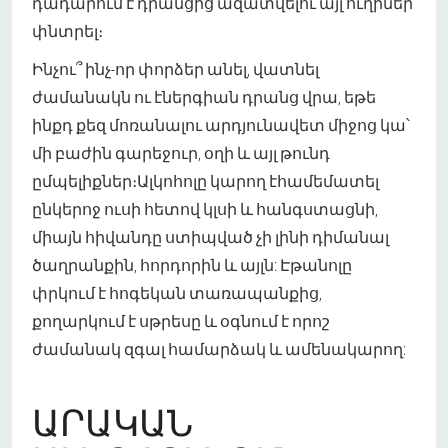
դադարում է դրանցից ազատվելու այլ ուղիներ
փնտրել։
Ինչու՞ ինչ-որ փորձեր անել, վատնել
ժամանակն ու էներգիան դրանց վրա, եթե
ինքդ քեզ մոռանալու արդյունավետ միջոց կա՝
մի բաժին գարեջուր, օղի և այլ թունդ
ըմպելիքներ։Ալկոհոլը կարող է
համեմատել
ընկերոջ ուսի հետ
ով կլսի և հանգստացնի,
միայն հիվանդը ստիպված չի լինի դիմանալ
ծաղրանքին, հորդորին և այլն: Էթանոլը
փրկում է հոգեկան տառապանքից,
քողարկում է սթրեսը և օգնում է որոշ
ժամանակ զգալ համարձակ և ամենակարող:
ԱՐԱԿԱՆ