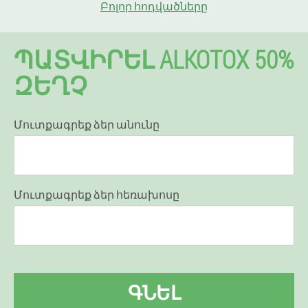
Բոլոր հոդվածները
ՊԱՏՎԻՐԵԼ ALKOTOX 50%
ԶԵՂՉ
Մուտքագրեք ձեր անունը
Մուտքագրեք ձեր հեռախոսը
ԳՆԵԼ