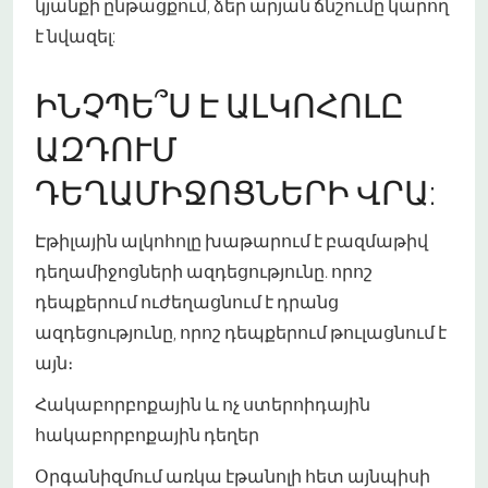
կյանքի ընթացքում, ձեր արյան ճնշումը կարող
է նվազել:
ԻՆՉՊԵ՞Ս Է ԱԼԿՈՀՈԼԸ
ԱԶԴՈՒՄ
ԴԵՂԱՄԻՋՈՑՆԵՐԻ ՎՐԱ:
Էթիլային ալկոհոլը խաթարում է բազմաթիվ
դեղամիջոցների ազդեցությունը. որոշ
դեպքերում ուժեղացնում է դրանց
ազդեցությունը, որոշ դեպքերում թուլացնում է
այն։
Հակաբորբոքային և ոչ ստերոիդային
հակաբորբոքային դեղեր
Օրգանիզմում առկա էթանոլի հետ այնպիսի