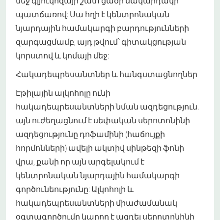
մեջ գլյուկոզայի շատ ցածր մակարդակի
պատճառով: Սա հղի է կենտրոնական
նյարդային համակարգի բարդությունների
զարգացմամբ, այդ թվում՝ գիտակցության
կորստով և կոմայի մեջ:
Հակադեպրեսանտներ և հանգստացնողներ
Էթիլային ալկոհոլը ունի
հակադեպրեսանտների նման ազդեցություն.
այն ուժեղացնում է սեփական սերոտոնինի
ազդեցությունը դոֆամինի (հաճույքի
հորմոնների) ավելի ակտիվ սինթեզի ֆոնի
վրա, քանի որ այն արգելակում է
կենտրոնական նյարդային համակարգի
գործունեությունը: Ալկոհոլի և
հակադեպրեսանտների միաժամանակ
օգտագործումը կարող է ազդել սերոտոնինի