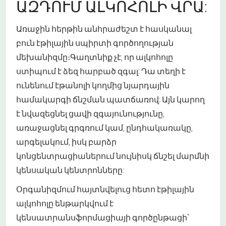
ԱԶԴՈՒՄ ԱԼԿՈՀՈԼԻ ՎՐԱ:
Առաջին հերթին անհրաժեշտ է հասկանալ
բուն էթիլային սպիրտի գործողության
մեխանիզմը։Գաղտնիք չէ, որ ալկոհոլը
ստիպում է ձեզ հարբած զգալ: Դա տեղի է
ունենում էթանոլի կողմից նյարդային
համակարգի ճնշման պատճառով: Այն կարող
է նվազեցնել ցավի զգայունությունը,
առաջացնել գրգռում կամ, ընդհակառակը,
արգելակում, իսկ բարձր
կոնցենտրացիաներում նույնիսկ ճնշել մարմնի
կենսական կենտրոնները:
Օրգանիզմում հայտնվելուց հետո էթիլային
ալկոհոլը ենթարկվում է
կենսատրանսֆորմացիայի գործընթացի՝