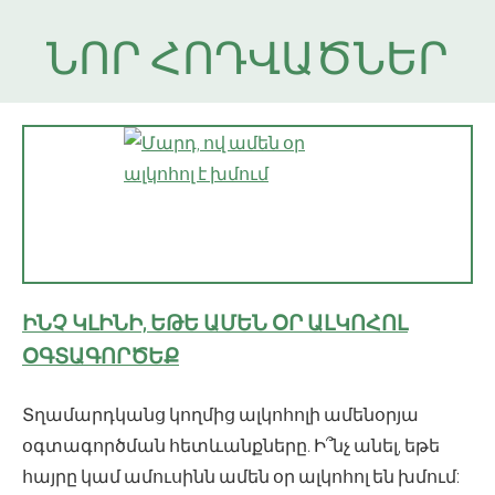
ՆՈՐ ՀՈԴՎԱԾՆԵՐ
ԻՆՉ ԿԼԻՆԻ, ԵԹԵ ԱՄԵՆ ՕՐ ԱԼԿՈՀՈԼ
ՕԳՏԱԳՈՐԾԵՔ
Տղամարդկանց կողմից ալկոհոլի ամենօրյա
օգտագործման հետևանքները. Ի՞նչ անել, եթե
հայրը կամ ամուսինն ամեն օր ալկոհոլ են խմում: