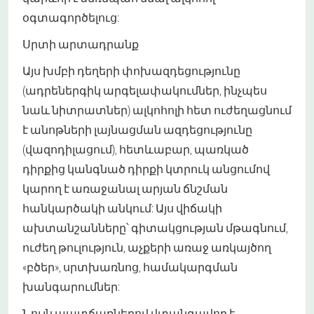
օգտագործելուց:
Սրտի արտադրանք
Այս խմբի դեղերի փոխազդեցությունը
(ադրեներգիկ արգելափակումներ, ինչպես
նաև նիտրատներ) ալկոհոլի հետ ուժեղացնում
է անոթների լայնացման ազդեցությունը
(վազոդիլացում), հետևաբար, պառկած
դիրքից կանգնած դիրքի կտրուկ անցումով
կարող է առաջանալ արյան ճնշման
հանկարծակի անկում: Այս վիճակի
ախտանշանները՝ գիտակցության մթագնում,
ուժեղ թուլություն, աչքերի առաջ առկայծող
«բծեր», սրտխառնոց, համակարգման
խանգարումներ:
Նույն պատճառներով վտանգավոր է