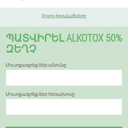
Բոլոր հոդվածները
ՊԱՏՎԻՐԵԼ ALKOTOX 50%
ԶԵՂՉ
Մուտքագրեք ձեր անունը
Մուտքագրեք ձեր հեռախոսը