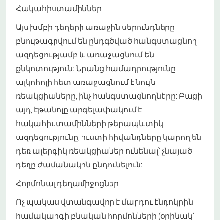
Հակահիստամիններ
Այս խմբի դեղերի առաջին սերունդները
բնութագրվում են ընդգծված հանգստացնող
ազդեցությամբ և առաջացնում են
քնկոտություն: Նրանց համադրությունը
ալկոհոլի հետ առաջացնում է նույն
ռեակցիաները, ինչ հանգստացնողները: Բացի
այդ, էթանոլը արգելափակում է
հակահիստամինների թերապևտիկ
ազդեցությունը, ուստի հիվանդները կարող են
դեռ ալերգիկ ռեակցիաներ ունենալ՝ չնայած
դեղը ժամանակին ընդունելուն:
Հորմոնալ դեղամիջոցներ
Ոչ պակաս վտանգավոր է մարդու էնդոկրին
համակարգի բնական հորմոնների (օրինակ՝