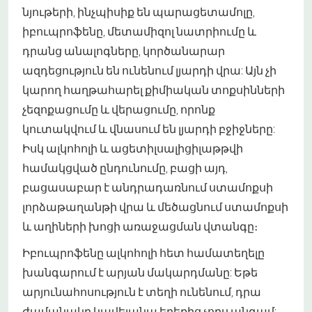
նյութերի, ինչպիսիք են պարացետամոլը,
իբուպրոֆենը, մետամիզոլ նատրիումը և
դրանց անալոգները, կործանարար
ազդեցություն են ունենում լյարդի վրա: Այն չի
կարող հաղթահարել քիմիական տոքսինների
չեզոքացումը և վերացումը, որոնք
կուտակվում և վնասում են լյարդի բջիջները:
Իսկ ալկոհոլի և ացետիլսալիցիլաթթվի
համակցված ընդունումը, բացի այդ,
բացասաբար է անդրադառնում ստամոքսի
լորձաթաղանթի վրա և մեծացնում ստամոքսի
և աղիների խոցի առաջացման վտանգը։
Իբուպրոֆենը ալկոհոլի հետ համատեղելը
խանգարում է արյան մակարդմանը: Եթե
արյունահոսություն է տեղի ունենում, դրա
ժամանակը կավելանա երեքից չորս անգամ: