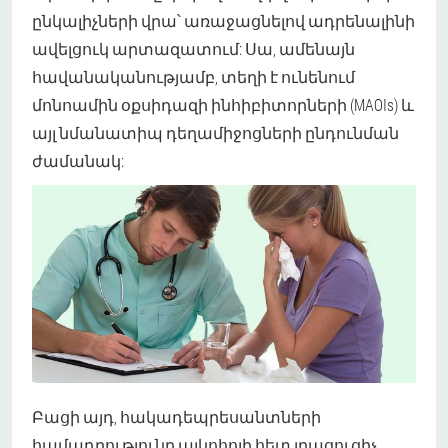
ընկալիչների վրա՝ առաջացնելով ադրենալինի
ավելցուկ արտազատում: Սա, ամենայն
հավանականությամբ, տեղի է ունենում
մոնոամին օքսիդազի ինհիբիտորների (MAOIs) և
այլ նմանատիպ դեղամիջոցների ընդունման
ժամանակ:
Բացի այդ, հակադեպրեսանտների
համադրությունը ալկոհոլի հետ լրացուցիչ