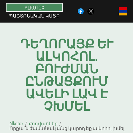
ALKOTOX
ՊԱՇՏՈՆԱԿԱՆ ԿԱՅՔ
ԴԵՂՈՐԱՅՔ ԵՒ Ա
ԼԿՈՀՈԼ. Բ
ՈՒԺՄԱՆ Ը
ՆԹԱՑՔՈՒՄ Ա
ՎԵԼԻ ԼԱՎ Է Չ
ԽՄԵԼ
Alkotox
Հոդվածներ
Որքա՞ն ժամանակ անց կարող եք ալկոհոլ խմել