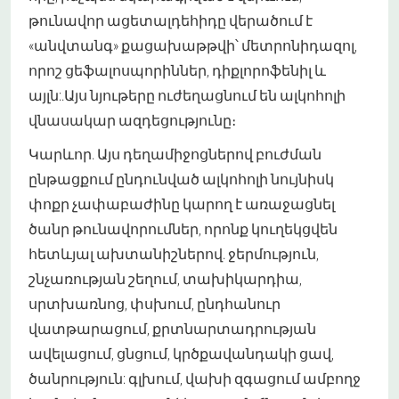
թունավոր ացետալդեհիդը վերածում է
«անվտանգ» քացախաթթվի՝ մետրոնիդազոլ,
որոշ ցեֆալոսպորիններ, դիքլորոֆենիլ և
այլն:
.
Այս նյութերը ուժեղացնում են ալկոհոլի
վնասակար ազդեցությունը։
Կարևոր. Այս դեղամիջոցներով բուժման
ընթացքում ընդունված ալկոհոլի նույնիսկ
փոքր չափաբաժինը կարող է առաջացնել
ծանր թունավորումներ, որոնք կուղեկցվեն
հետևյալ ախտանիշներով. ջերմություն,
շնչառության շեղում, տախիկարդիա,
սրտխառնոց, փսխում, ընդհանուր
վատթարացում, քրտնարտադրության
ավելացում, ցնցում, կրծքավանդակի ցավ,
ծանրություն: գլխում, վախի զգացում ամբողջ