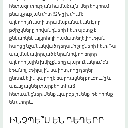
հետազոտության համաձայն՝ մեր երկրում
բնակչության մոտ 62%-ը խմում է
ալկոհոլ։Ուստի տրամաբանական է, որ
բժիշկները հիվանդների հետ պետք է
քննարկեն ալկոհոլի համատեղելիության
հարցը նշանակված դեղամիջոցների հետ։Դա
պայմանավորված է նրանով, որ բոլոր
ալկոհոլային խմիչքները պարունակում են
էթանոլ՝ էթիլային սպիրտ, որը դեղեր
ընդունելիս կարող է բարդացնել բուժումը և
առաջացնել տարբեր տհաճ
հետևանքներ։Մենք պարզելու ենք, թե որոնք
են ստորև:
ԻՆՉՊԵ՞Ս ԵՆ ԴԵՂԵՐԸ