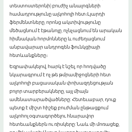
տեստոստերոնի) բուժիչ անալոգների
համադրությունը ալկոհոլի հետ։Լյարդի
ֆերմենտները, որոնց ակտիվությունը
մեծացնում է էթանոլը, ոչնչացնում են արական
հիմնական հորմոնները և ուժեղացնում
անբավարար անդրոգեն ֆունկցիայի
հետևանքները։
Եզրափակելով, հարկ է նշել, որ հոդվածը
նկարագրում է ոչ թե թմրամիջոցների հետ
ալկոհոլի բացասական փոխազդեցության
բոլոր տարբերակները, այլ միայն
ամենատարածվածները: Հետեւաբար, դուք
պետք է միշտ հիշեք բուժման ընթացքում
ալկոհոլ օգտագործելու հնարավոր
հետեւանքներն ու ռիսկերը: Նաև մի մոռացեք,