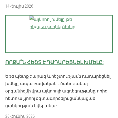
14 Հուլիս 2026
ՈՐՔԱ՞Ն ՀԵՇՏ Է ԴԱԴԱՐԵՑՆԵԼ ԽՄԵԼԸ:
Եթե ​​պետք է արագ և հեշտությամբ դադարեցնել
խմելը, ապա բավական է ծանոթանալ
օրգանիզմի վրա ալկոհոլի ազդեցությանը, որից
հետո ալկոհոլ օգտագործելու ցանկացած
ցանկություն կվերանա։
28 Հունիս 2026