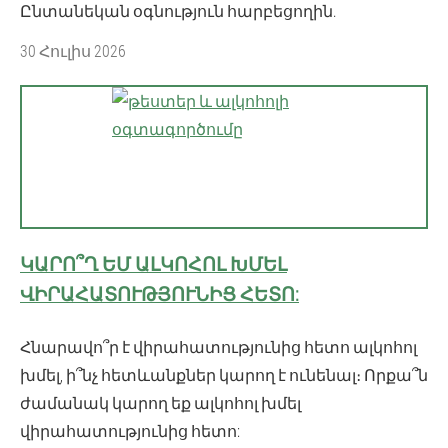
Ընտանեկան օգնություն հարբեցողին.
30 Հուլիս 2026
ԿԱՐՈ՞Ղ ԵՄ ԱԼԿՈՀՈԼ ԽՄԵԼ
ՎԻՐԱՀԱՏՈՒԹՅՈՒՆԻՑ ՀԵՏՈ:
Հնարավո՞ր է վիրահատությունից հետո ալկոհոլ
խմել, ի՞նչ հետևանքներ կարող է ունենալ։ Որքա՞ն
ժամանակ կարող եք ալկոհոլ խմել
վիրահատությունից հետո: