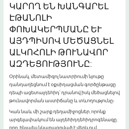
ԿԱՐՈՂ ԵՆ ԽԱՆԳԱՐԵԼ
ԷԹԱՆՈԼԻ
ՓՈԽԱԿԵՐՊՄԱՆԸ ԵՒ Ա
ՅԴՊԻՍՈՎ ՄԵԾԱՑՆԵԼ Ա
ԼԿՈՀՈԼԻ ԹՈՒՆԱՎՈՐ Ա
ԶԴԵՑՈՒԹՅՈՒՆԸ:
Օրինակ, մետամիզոլ նատրիումի նյութը
դանդաղեցնում է օքսիդացման գործընթացը
դեպի ացետալդեհիդ՝ դրանով իսկ մեծացնելով
թունավորման աստիճանը և տևողությունը։
Կան նաև մի շարք դեղամիջոցներ, որոնք
արգելափակում են ալդեհիդդեհիդրոգենազը,
որը, ինչպես նկարագրված է վերևում,