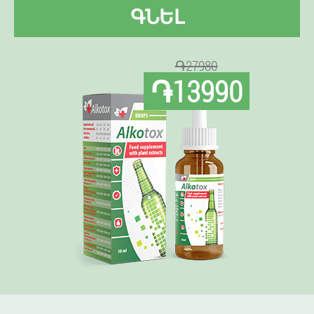
ԳՆԵԼ
֏27980
֏13990