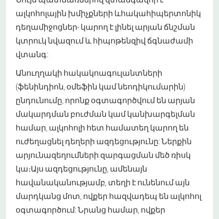
ալկոհոլային խմիչքների և
հակահիպերտոնիկ
դեղամիջոցներ
- կարող է լինել արյան ճնշման
կտրուկ նվազում և հիպոթենզիվ ճգնաժամի
վտանգ:
Անուղղակի հակակոագուլանտների
(ֆենինդիոն, օմեֆին կամ նեոդիկումարին)
ընդունումը, որոնք օգտագործվում են արյան
մակարդման բուժման կամ կանխարգելման
համար, ալկոհոլի հետ համատեղ կարող են
ուժեղացնել դեղերի ազդեցությունը: Ներքին
արյունազեղումների զարգացման մեծ ռիսկ
կա։Այս ազդեցությունը, ամենայն
հավանականությամբ, տեղի է ունենում այն
մարդկանց մոտ, ովքեր հազվադեպ են ալկոհոլ
օգտագործում: Նրանց համար, ովքեր