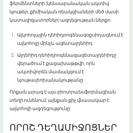
ֆերմենտների (կենսաբանական ակտիվ
նյութեր, քիմիական ռեակցիաների մեծ մասի
կատալիզատորներ) ազդեցության ներքո.
Ալկոհոլային դեհիդրոգենազ
օքսիդացնում է
ալկոհոլը մինչև ացետալդեհիդ:
Ալդեհիդ դեհիդրոգենազ
ացետալդեհիդը
վերածում է քացախաթթվի, որն
ակտիվորեն մասնակցում է
նյութափոխանակությանը:
Որքան արագ է այս բիոտրանսֆորմացիան
տեղի ունենում, այնքան քիչ վնասակար է
ալկոհոլի ազդեցությունը:
ՈՐՈՇ ԴԵՂԱՄԻՋՈՑՆԵՐ