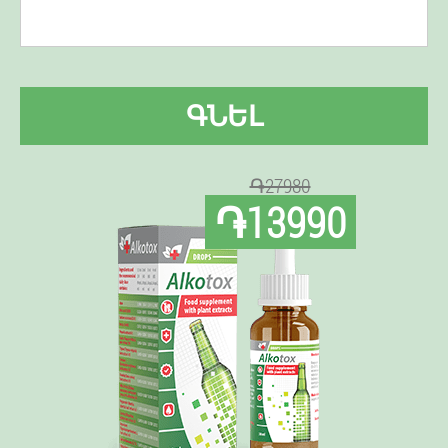
ԳՆԵԼ
֏27980
֏13990