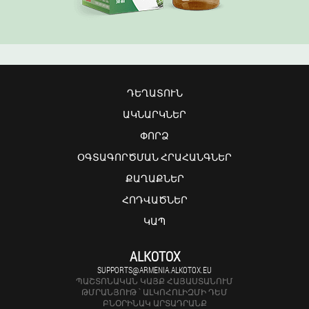
ԴԵՂԱՏՈՒՆ
ԱԿՆԱՐԿՆԵՐ
ՓՈՐՁ
ՕԳՏԱԳՈՐԾՄԱՆ ՀՐԱՀԱՆԳՆԵՐ
ՔԱՂԱՔՆԵՐ
ՀՈԴՎԱԾՆԵՐ
ԿԱՊ
ALKOTOX
SUPPORTS@ARMENIA.ALKOTOX.EU
ՊԱՇՏՈՆԱԿԱՆ ԿԱՅՔ ՀԱՅԱՍՏԱՆՈՒՄ
ԹՄՐԱՆՅՈՒԹ ՝ ԱԼԿՈՀՈԼԻԶՄԻ ԴԵՄ
ԲՆՕՐԻՆԱԿ ԱՐՏԱԴՐԱՆՔ