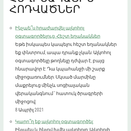
ՀՈԴՎԱԾՆԵՐ
Ինչպե՞ս հրաժարվել ալկոհոլ
օգտագործելուց. Հեշտ եղանակներ
Եթե ​​իսկապես կապելու հեշտ եղանակներ
եք փնտրում, ապա դրանք չկան: Ալկոհոլ
օգտագործելը թողնելը դժվար է, բայց
հնարավոր է: Դա կպահանջի մի շարք
միջոցառումներ. Սկսած մարմինը
մաքրելուց մինչև սոցիալական
վերականգնում ՝ հատուկ ծրագրերի
միջոցով:
8 Ապրիլ 2021
Կարո՞ղ եք ալկոհոլ օգտագործել:
Ինչպես և ինչով խմել ալկոհոլը: Ալկոհոլի