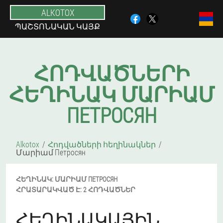
ALKOTOX
ՊԱՇՏՈՆԱԿԱՆ ԿԱՅՔ
ՀՈԴՎԱԾՆԵՐԻ
ՀԵՂԻՆԱԿ ՄԱՐԻԱՄ
ПЕТРОСЯН
Alkotox
Հոդվածների հեղինակներ
Մարիամ Петросян
ՀԵՂԻՆԱԿ:
ՄԱՐԻԱՄ
ПЕТРОСЯН
ՀՐԱՏԱՐԱԿՎԱԾ Է:
2 ՀՈԴՎԱԾՆԵՐ
ՀԵՂԻՆԱԿԱՅԻՆ