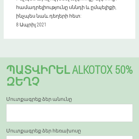
համադրելիությունը սննդի և ըմպելիքի,
ինչպես նաև դեղերի հետ:
8 Ապրիլ 2021
ՊԱՏՎԻՐԵԼ ALKOTOX 50%
ԶԵՂՉ
Մուտքագրեք ձեր անունը
Մուտքագրեք ձեր հեռախոսը