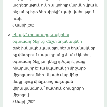
ազդեցություն ունի ալկոհոլը մարմնի վրա և
ինչ անել, եթե ձեր սիրելին կախվածություն
ունի:
8 Ապրիլ 2021
Ինչպե՞ս հրաժարվել ալկոհոլ
օգտագործելուց. Հեշտ եղանակներ
Եթե ​​իսկապես կապելու հեշտ եղանակներ
եք փնտրում, ապա դրանք չկան: Ալկոհոլ
օգտագործելը թողնելը դժվար է, բայց
հնարավոր է: Դա կպահանջի մի շարք
միջոցառումներ. Սկսած մարմինը
մաքրելուց մինչև սոցիալական
վերականգնում ՝ հատուկ ծրագրերի
միջոցով:
8 Ապրիլ 2021