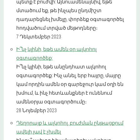
պետք է բուժվի: Այնուամենայնիվ, եթե
մտածում եք, թե ինչպես ընդմիշտ
դադարեցնել խմելը, փորձեք օգտագործել
հոդվածում տրված մեթոդները։
7 Դեկտեմբեր 2023
Ի՞նչ կլինի, եթե ամեն օր ալկոհոլ
օգտագործեք:
Ի՞նչ կլինի, եթե անընդհատ ալկոհոլ
օգտագործեք: Ինչ անել, երբ հայրը, մայրը
կամ որդին ամեն օր գարեջուր կամ օղի են
խմում, և ինչ հետևանքներ է ունենում
ամենօրյա օգտագործումը։
28 Նոյեմբեր 2023
Դեղորայք և ալկոհոլ. բուժման ընթացքում
ավելի լավ է չխմել