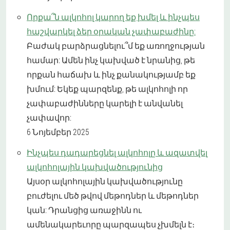
Որքա՞ն ալկոհոլ կարող եք խմել և ինչպես
հաշվարկել ձեր օրական չափաբաժինը:
Բաժակ բարձրացնելու՞մ եք առողջության
համար: Ամեն ինչ կախված է նրանից, թե
որքան հաճախ և ինչ քանակությամբ եք
խմում: Եկեք պարզենք, թե ալկոհոլի որ
չափաբաժինները կարելի է անվանել
չափավոր:
6 Նոյեմբեր 2025
Ինչպես դադարեցնել ալկոհոլը և ազատվել
ալկոհոլային կախվածությունից
Այսօր ալկոհոլային կախվածությունը
բուժելու մեծ թվով մեթոդներ և մեթոդներ
կան: Դրանցից առաջինն ու
ամենակարեւորը պարզապես չխմելն է։