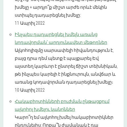
խմելը + արդյո՞ք միշտ արժե որևէ մեկին
ստիպել դադարեցնել խմելը:
11 Ապրիլ 2022
Ինչպես դադարեցնել խմելն առանց
կոդավորման՝ արդյունավետ մեթոդներ
Ալկոհոլիզմը սարսափելի հիվանդություն է,
բայց դրա դեմ պետք է պայքարել։Եվ
այստեղ կարևոր է ընտրել ճիշտ տեխնիկան,
թե ինչպես կարելի է ինքնուրույն, անվճար և
առանց կոդավորման դադարեցնել խմելը։
10 Ապրիլ 2022
Հակաբիոտիկների բուժման ընթացքում
ալկոհոլ խմելու կանոններ
Կարո՞ղ եմ ալկոհոլ խմել հակաբիոտիկներ
ընդունելիս: Որքա՞ն ժամանակ է դա