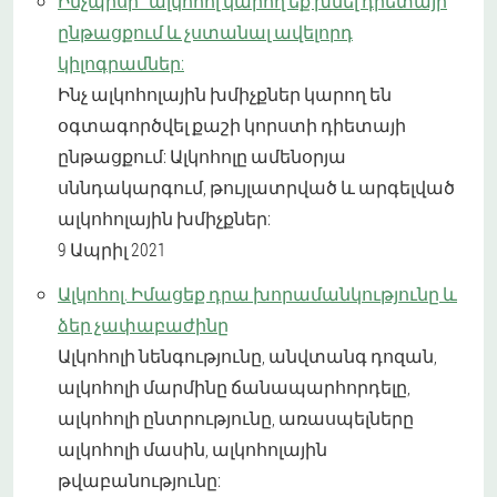
Ինչպիսի՞ ալկոհոլ կարող եք խմել դիետայի
ընթացքում և չստանալ ավելորդ
կիլոգրամներ:
Ինչ ալկոհոլային խմիչքներ կարող են
օգտագործվել քաշի կորստի դիետայի
ընթացքում: Ալկոհոլը ամենօրյա
սննդակարգում, թույլատրված և արգելված
ալկոհոլային խմիչքներ:
9 Ապրիլ 2021
Ալկոհոլ. Իմացեք դրա խորամանկությունը և
ձեր չափաբաժինը
Ալկոհոլի նենգությունը, անվտանգ դոզան,
ալկոհոլի մարմինը ճանապարհորդելը,
ալկոհոլի ընտրությունը, առասպելները
ալկոհոլի մասին, ալկոհոլային
թվաբանությունը: