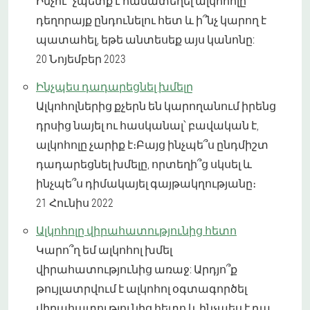
Ինչու՞ չպետք է համատեղել ալկոհոլը
դեղորայք ընդունելու հետ և ի՞նչ կարող է
պատահել, եթե անտեսեք այս կանոնը:
20 Նոյեմբեր 2023
Ինչպես դադարեցնել խմելը
Ալկոհոլներից քչերն են կարողանում իրենց
դրսից նայել ու հասկանալ՝ բավական է,
ալկոհոլը չարիք է։Բայց ինչպե՞ս ընդմիշտ
դադարեցնել խմելը, որտեղի՞ց սկսել և
ինչպե՞ս դիմակայել գայթակղությանը։
21 Հունիս 2022
Ալկոհոլը վիրահատությունից հետո
Կարո՞ղ եմ ալկոհոլ խմել
վիրահատությունից առաջ: Արդյո՞ք
թույլատրվում է ալկոհոլ օգտագործել
վիրահատությունից հետո և ինչպես է դա