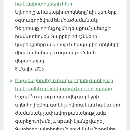
հակաբիոտիկների հետ:
Ալկոհոլը և հակաբիոտիկները՝ ռիսկեր, երբ
օգտագործվում են միաժամանակ:
Դեղորայք, որոնք ոչ մի դեպքում չպետք է
համատեղվեն: Տարբեր բժիշկների
կարծիքները ալկոհոլի և հակաբիոտիկների
միաժամանակյա օգտագործման
վերաբերյալ.
8 Մայիս 2026
Ինչպես ընդմիշտ դադարեցնել գարեջուր
խմել ամեն օր՝ լավագույն խորհուրդները
Ինչպե՞ս արագ ազատվել գարեջրի
ալկոհոլիզմից. գտնել սովորական հանգստի
ժամանակ, չափավոր քանակությամբ
գարեջուր խմել և սթափ կյանք վարել:
Գարեջրի ալկոհոլիզմի բուժման մեթոդներ.