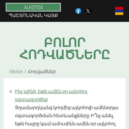
ALKOTOX
ՊԱՇՏՈՆԱԿԱՆ ԿԱՅՔ
ԲՈԼՈՐ
ՀՈԴՎԱԾՆԵՐԸ
Alkotox
Հոդվածներ
Ինչ կլինի, եթե ամեն օր ալկոհոլ
օգտագործեք
Տղամարդկանց կողմից ալկոհոլի ամենօրյա
օգտագործման հետևանքները. Ի՞նչ անել,
եթե հայրը կամ ամուսինն ամեն օր ալկոհոլ