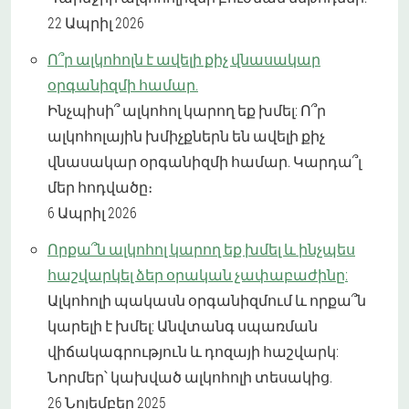
22 Ապրիլ 2026
Ո՞ր ալկոհոլն է ավելի քիչ վնասակար
օրգանիզմի համար.
Ինչպիսի՞ ալկոհոլ կարող եք խմել: Ո՞ր
ալկոհոլային խմիչքներն են ավելի քիչ
վնասակար օրգանիզմի համար. Կարդա՞լ
մեր հոդվածը։
6 Ապրիլ 2026
Որքա՞ն ալկոհոլ կարող եք խմել և ինչպես
հաշվարկել ձեր օրական չափաբաժինը:
Ալկոհոլի պակասն օրգանիզմում և որքա՞ն
կարելի է խմել: Անվտանգ սպառման
վիճակագրություն և դոզայի հաշվարկ:
Նորմեր՝ կախված ալկոհոլի տեսակից.
26 Նոյեմբեր 2025